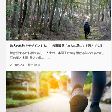
旅人の体験をデザインする。 – 柳田國男「旅人の爲に」を読んで 1/2
旅は要するに転換であり、人生の一本調子に綾を附ける試みであつた。
豆の葉と太陽 -旅人の爲に - …
2020/5/23
旅に学ぶ