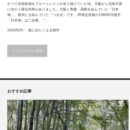
かつて全国各地をブルートレインが走り抜けていた頃、大阪から北陸方面
に向かう寝台列車がありました。大阪と青森・函館を結んでいた『日本
海』、新潟とを結んでいた『つるぎ』です。JR発足前後の1980年代後半
『日本海』は二往復、『…
2020/5/25
旅に出たくなる雑学
トップページに戻る
おすすめ記事