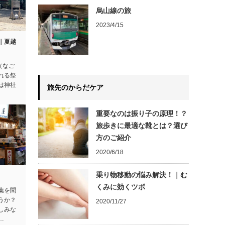
烏山線の旅
2023/4/15
｜夏越
（なご
れる祭
は神社
旅先のからだケア
重要なのは振り子の原理！？
旅歩きに最適な靴とは？選び
方のご紹介
2020/6/18
乗り物移動の悩み解決！｜む
くみに効くツボ
葉を聞
うか？
2020/11/27
しみな
…