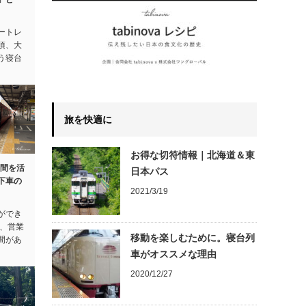
ートレ
頃、大
う寝台
旅を快適に
お得な切符情報｜北海道＆東
期間を活
日本パス
下車の
2021/3/19
ができ
は、営業
移動を楽しむために。寝台列
間があ
車がオススメな理由
2020/12/27