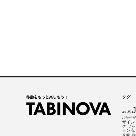
タグ
485系
おかぜ
ザイン
グ
フッ
ョン
伝
来線