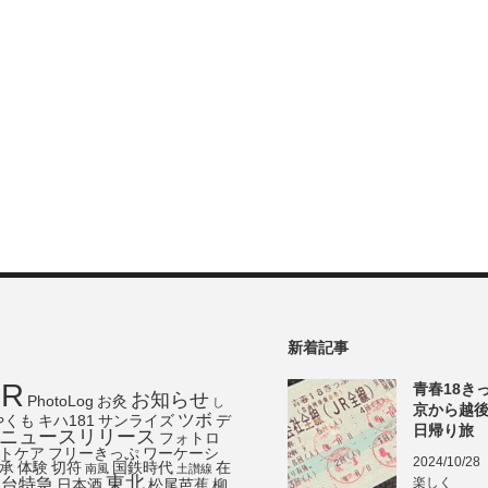
新着記事
JR
青春18き
お知らせ
PhotoLog
お灸
し
京から越
ツボ
やくも
キハ181
サンライズ
デ
日帰り旅
ニュースリリース
フォトロ
トケア
フリーきっぷ
ワーケーシ
2024/10/28
承
体験
切符
国鉄時代
在
南風
土讃線
東北
寝台特急
楽しく
日本酒
松尾芭蕉
柳