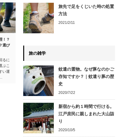
旅先で足をくじいた時の処置
方法
2021/2/11
理！？
？選び
旅の雑学
回るに
選ぶこ
蚊遣の置物。なぜ豚なのかご
すい運
存知ですか？｜蚊遣り豚の歴
…
史
2020/7/22
新宿から約１時間で行ける。
江戸庶民に親しまれた大山詣
り
2020/10/5