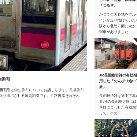
『つるぎ』
かつて全国各地をブル
インが走り抜けていた
阪から北陸方面に向か
列車がありました。…
JR長距離切符の有効
生割引
用した「のんびり途中
旅」
往復割引と学生割引についてお話しします。往復割引
長距離切符は途中下車
に限り適用される運賃割引です。往路復路それぞれ
るJRの長距離切符に
キロに合わせた有効期
って、その…