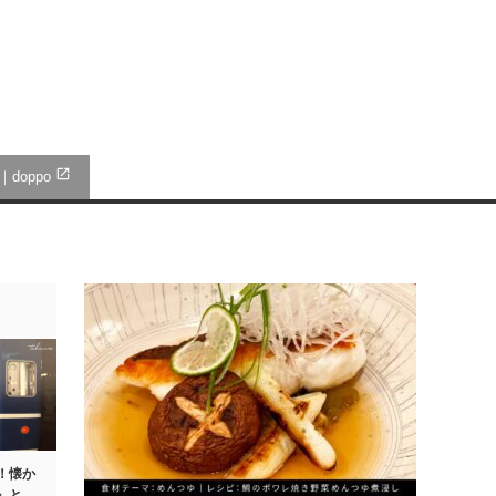
open_in_new
a｜doppo
！懐か
』と