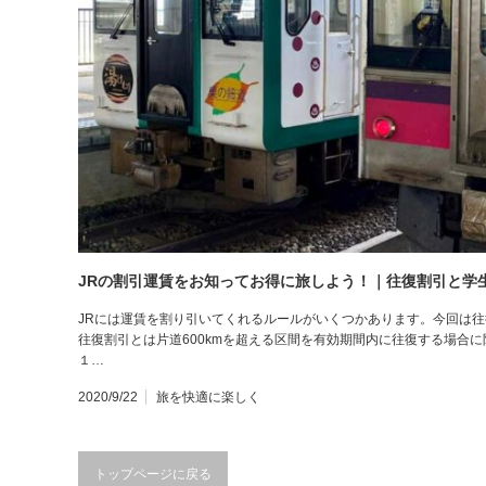
JRの割引運賃をお知ってお得に旅しよう！｜往復割引と学
JRには運賃を割り引いてくれるルールがいくつかあります。今回は
往復割引とは片道600kmを超える区間を有効期間内に往復する場合
１…
2020/9/22
旅を快適に楽しく
トップページに戻る