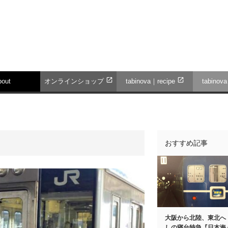
open_in_new
open_in_new
bout
オンラインショップ
tabinova｜recipe
tabinov
おすすめ記事
大阪から北陸、東北へ
しの寝台特急『日本海