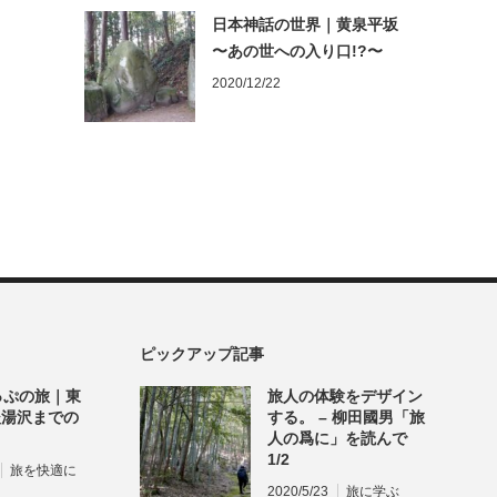
日本神話の世界｜黄泉平坂
〜あの世への入り口!?〜
2020/12/22
ピックアップ記事
っぷの旅｜東
旅人の体験をデザイン
後湯沢までの
する。 – 柳田國男「旅
人の爲に」を読んで
1/2
旅を快適に
2020/5/23
旅に学ぶ