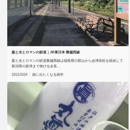
森と水とロマンの鉄道｜JR東日本 磐越西線
森と水とロマンの鉄道磐越西線は福島県の郡山から会津若松を経由して
新潟県の新津まで伸びる全長…
2021/3/24
旅に出たくなる雑学