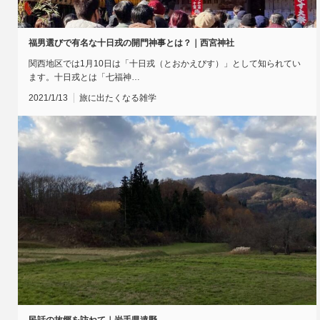
福男選びで有名な十日戎の開門神事とは？｜西宮神社
関西地区では1月10日は「十日戎（とおかえびす）」として知られてい
ます。十日戎とは「七福神…
2021/1/13
旅に出たくなる雑学