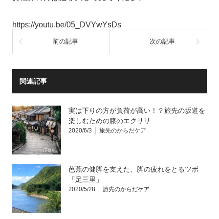
https://youtu.be/05_DVYwYsDs
前の記事
次の記事
関連記事
実は下りの方が負荷が高い！？旅先の坂道を
楽しむための膝のエクササ…
2020/6/3
旅先のからだケア
芭蕉の健脚を支えた、脚の疲れをとるツボ
「足三里」
2020/5/28
旅先のからだケア