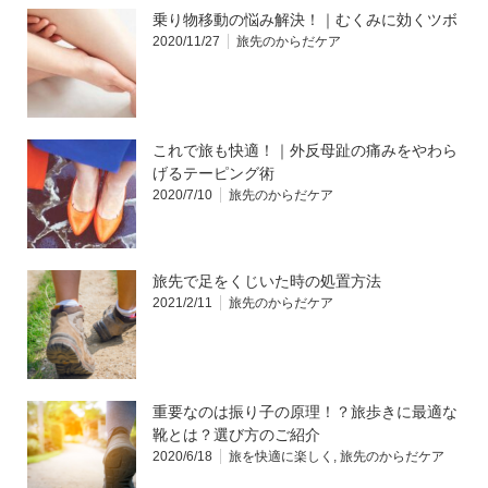
乗り物移動の悩み解決！｜むくみに効くツボ
2020/11/27
旅先のからだケア
これで旅も快適！｜外反母趾の痛みをやわら
げるテーピング術
2020/7/10
旅先のからだケア
旅先で足をくじいた時の処置方法
2021/2/11
旅先のからだケア
重要なのは振り子の原理！？旅歩きに最適な
靴とは？選び方のご紹介
2020/6/18
旅を快適に楽しく
,
旅先のからだケア