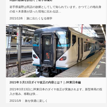
民話の故郷を訪ねて｜岩手県遠野
岩手県遠野は民話の故郷としてして知られています。かつてこの地出身
の佐々木喜善が語った現地に伝わる話…
2021/12/6
旅に出たくなる雑学
2021年３月13日ダイヤ改正の内容とは？｜JR東日本編
2021年3月13日にJR東日本のダイヤ改正が実施されます。新型車両の投
入が進み、移動は快…
2021/1/9
旅を快適に楽しく