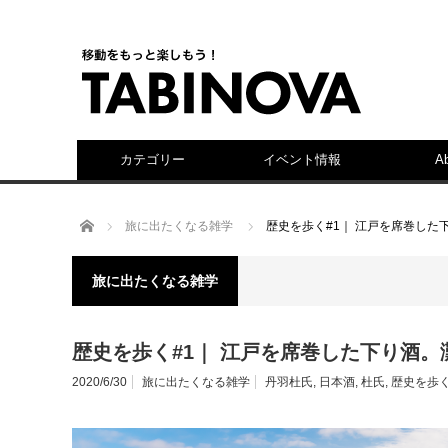
カテゴリー
イベント情報
A
ホーム
旅に出たくなる雑学
歴史を歩く#1｜ 江戸を席巻した
旅に出たくなる雑学
歴史を歩く#1｜ 江戸を席巻した下り酒
2020/6/30
旅に出たくなる雑学
丹羽杜氏
,
日本酒
,
杜氏
,
歴史を歩