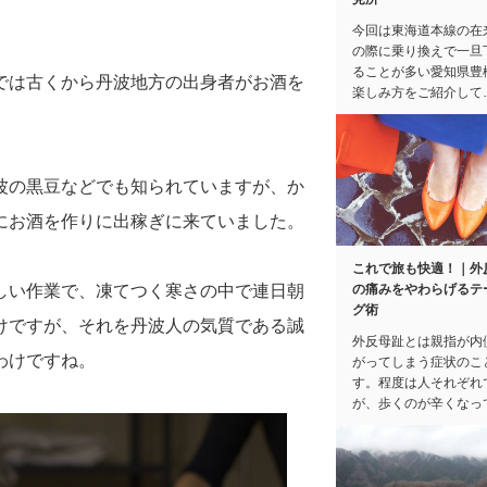
今回は東海道本線の在
の際に乗り換えで一旦
ることが多い愛知県豊
では古くから丹波地方の出身者がお酒を
楽しみ方をご紹介して
波の黒豆などでも知られていますが、か
にお酒を作りに出稼ぎに来ていました。
これで旅も快適！｜外
しい作業で、凍てつく寒さの中で連日朝
の痛みをやわらげるテ
グ術
けですが、それを丹波人の気質である誠
外反母趾とは親指が内
わけですね。
がってしまう症状のこ
す。程度は人それぞれ
が、歩くのが辛くなっ