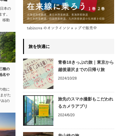
東日本の
ます。
、移動
旅を快適に
青春18きっぷの旅｜東京から
三種の
越後湯沢までの日帰り旅
地名や
2024/10/28
の他に
のまがた
旅先のスマホ撮影もこだわれ
がみ)の
るカメラアプリ
2024/6/20
烏山線の旅