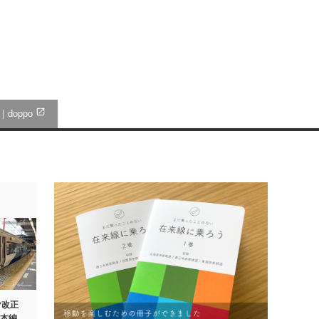
open_in_new
a｜doppo
ヤ改正
日本編