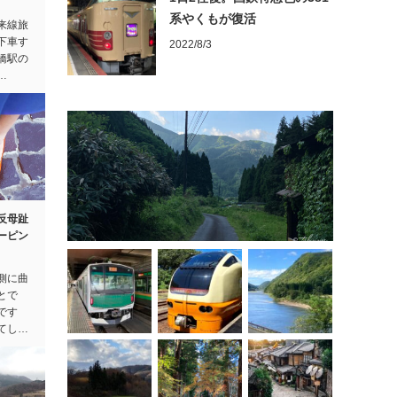
系やくもが復活
来線旅
下車す
2022/8/3
橋駅の
…
反母趾
ーピン
側に曲
とで
です
てし…