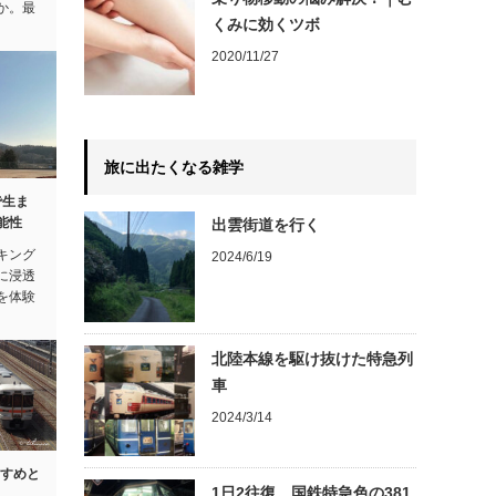
か。最
くみに効くツボ
2020/11/27
旅に出たくなる雑学
で生ま
能性
出雲街道を行く
キング
2024/6/19
に浸透
を体験
北陸本線を駆け抜けた特急列
車
2024/3/14
すすめと
1日2往復。国鉄特急色の381