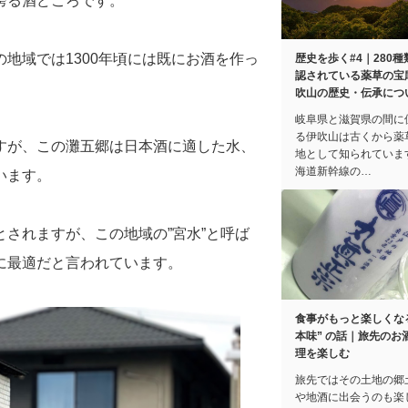
誇る酒どころです。
地域では1300年頃には既にお酒を作っ
歴史を歩く#4｜280種
認されている薬草の宝
吹山の歴史・伝承につ
岐阜県と滋賀県の間に
る伊吹山は古くから薬
すが、この灘五郷は日本酒に適した水、
地として知られていま
海道新幹線の…
います。
されますが、この地域の”宮水”と呼ば
に最適だと言われています。
食事がもっと楽しくなる
本味” の話｜旅先のお
理を楽しむ
旅先ではその土地の郷
や地酒に出会うのも楽