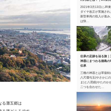
2021年3月13日にJR
ダイヤ改正が実施され
新型車両の投入が進み
は快…
伝承の足跡を辿る旅｜
神器にまつわる徳島の
伝承
三種の神器とは草薙剣
八尺瓊勾玉(やさかに
ま)と八咫鏡(やたのか
二つを合わせた…
なる灘五郷は