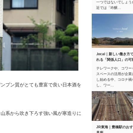
一つではないでしょう
近では「吟醸…
.local｜新しい働き方
れる「関係人口」の可
テレワークや、コワー
スペースの活用が企業
し始める中、コロナ禍
デンプン質がとても豊富で良い日本酒を
し、ワー…
甲山系から吹き下ろす強い風が寒造りに
JR東海｜豊橋駅のお
見所