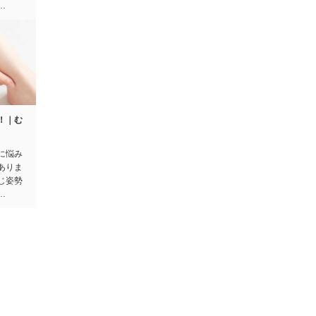
…
！｜む
に悩み
ありま
じ姿勢
…