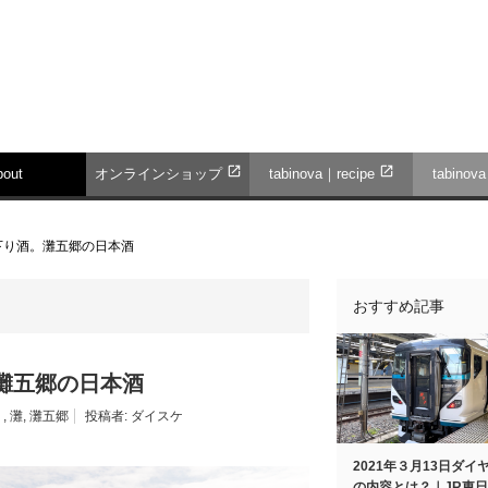
open_in_new
open_in_new
bout
オンラインショップ
tabinova｜recipe
tabinov
下り酒。灘五郷の日本酒
おすすめ記事
。灘五郷の日本酒
く
,
灘
,
灘五郷
投稿者:
ダイスケ
2021年３月13日ダイ
の内容とは？｜JR東