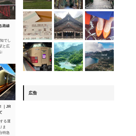
る路線
存知でし
駅と広
ぶ
広告
！｜JR
て
得する運
りま
台特急