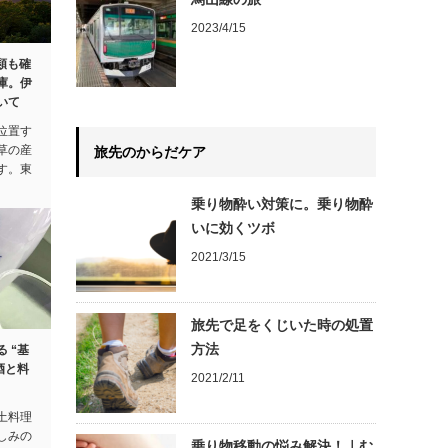
2023/4/15
類も確
庫。伊
いて
位置す
草の産
旅先のからだケア
す。東
乗り物酔い対策に。乗り物酔
いに効くツボ
2021/3/15
旅先で足をくじいた時の処置
方法
 “基
酒と料
2021/2/11
土料理
しみの
乗り物移動の悩み解決！｜む