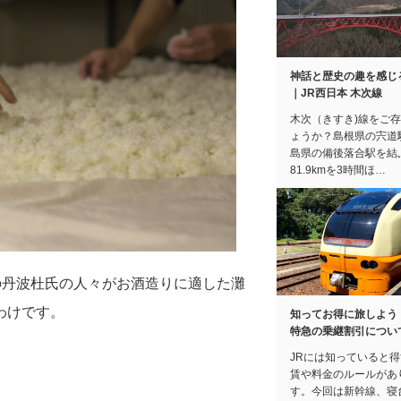
神話と歴史の趣を感じ
｜JR西日本 木次線
木次（きすき)線をご
ょうか？島根県の宍道
島県の備後落合駅を結
81.9kmを3時間ほ…
の丹波杜氏の人々がお酒造りに適した灘
わけです。
知ってお得に旅しよう
特急の乗継割引につい
JRには知っていると
賃や料金のルールがあ
す。今回は新幹線、寝