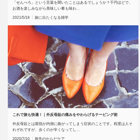
「せんべろ」という言葉を聞いたことはあるでしょうか？千円ほどで、
お酒を楽しみながら美味しい肴も味わ…
2021/5/18
旅に出たくなる雑学
これで旅も快適！｜外反母趾の痛みをやわらげるテーピング術
外反母趾とは親指が内側に曲がってしまう症状のことです。程度は人そ
れぞれですが、歩くのが辛くなってし…
2020/7/10
旅先のからだケア