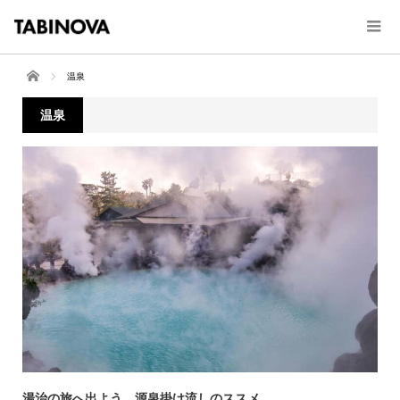
ホーム
温泉
温泉
湯治の旅へ出よう。源泉掛け流しのススメ