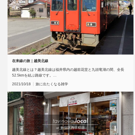
在来線の旅｜越美北線
越美北線とは？越美北線は福井県内の越前花堂と九頭竜湖の間、全長
52.5kmを結ぶ路線です。…
2021/10/18
旅に出たくなる雑学