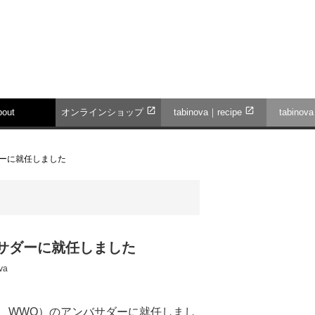
open_in_new
open_in_new
bout
オンラインショップ
tabinova｜recipe
tabinov
バサダーに就任しました
アンバサダーに就任しました
va
、WWO）のアンバサダーに就任しまし