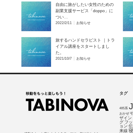
自由に旅がしたい女性のための
副業支援サービス「doppo」に
つい…
2022/2/11
お知らせ
旅するハンドセラピスト ｜トラ
イアル講座をスタートしまし
た。
2021/10/7
お知らせ
タグ
485系
おかぜ
ザイン
グ
フッ
ョン
伝
来線