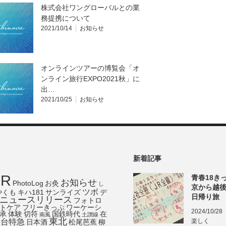
株式会社ワングローバルとの業
務提携について
2021/10/14
お知らせ
オンラインツアーの博覧会「オ
ンライン旅行EXPO2021秋」に
出…
2021/10/25
お知らせ
新着記事
JR
青春18き
お知らせ
PhotoLog
お灸
し
京から越
ツボ
やくも
キハ181
サンライズ
デ
日帰り旅
ニュースリリース
フォトロ
トケア
フリーきっぷ
ワーケーシ
2024/10/28
承
体験
切符
国鉄時代
在
南風
土讃線
東北
寝台特急
楽しく
日本酒
松尾芭蕉
柳