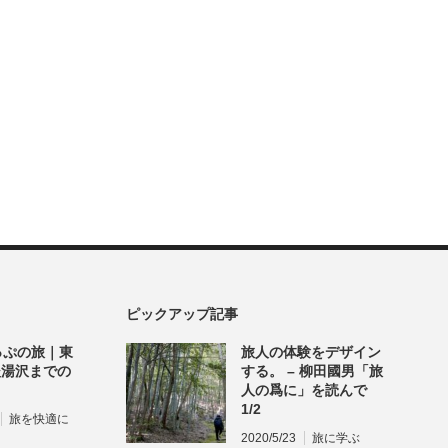
ピックアップ記事
っぷの旅｜東
旅人の体験をデザイン
後湯沢までの
する。 – 柳田國男「旅
人の爲に」を読んで
1/2
旅を快適に
2020/5/23
旅に学ぶ